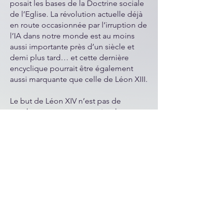
posait les bases de la Doctrine sociale
de l’Eglise. La révolution actuelle déjà
en route occasionnée par l’irruption de
l’IA dans notre monde est au moins
aussi importante près d’un siècle et
demi plus tard… et cette dernière
encyclique pourrait être également
aussi marquante que celle de Léon XIII.
Le but de Léon XIV n’est pas de
condamner purement et simplement
l’IA, même s’il fait part de sa
‘conviction inquiète’. Son maître mot
est le verbe ‘désarmer’ (comme il
parlait d’ailleurs le jour même de son
élection d’une ‘paix désarmée et
désarmante’…) et il dit lui-même : «
Désarmer ne signifie pas renoncer à la
technologie mais l’empêcher de
dominer l’humain ».