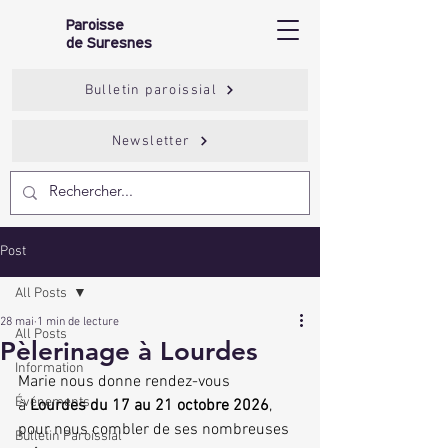
Paroisse
de Suresnes
Bulletin paroissial
Newsletter
Post
All Posts
28 mai
1 min de lecture
All Posts
Pèlerinage à Lourdes
Information
Marie nous donne rendez-vous 
Événements
à 
Lourdes
du 17 au 21 octobre
2026
, 
pour nous combler de ses nombreuses 
Bulletin Paroissial